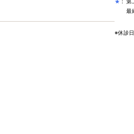
：
第
★
最
※休診