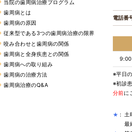
当院の歯周病治療プログラム
歯周病とは
電話番
歯周病の原因
従来型である3つの歯周病治療の限界
咬み合わせと歯周病の関係
歯周病と全身疾患との関係
9:0
歯周病への取り組み
※平日の
歯周病の治療方法
※初診
歯周病治療のQ&A
分前
に
：
土
★
最