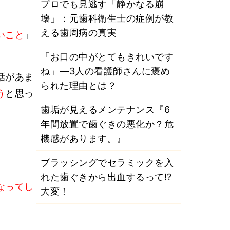
プロでも見逃す「静かなる崩
壊」：元歯科衛生士の症例が教
える歯周病の真実
いこと
」
「お口の中がとてもきれいです
ね」―3人の看護師さんに褒め
話があま
られた理由とは？
う
と思っ
歯垢が見えるメンテナンス『6
年間放置で歯ぐきの悪化か？危
機感があります。』
ブラッシングでセラミックを入
れた歯ぐきから出血するって⁉
なってし
大変！