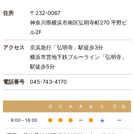
住所
〒232-0067
神奈川県横浜市南区弘明寺町270 平野ビ
ル2F
アクセス
京浜急行「弘明寺」駅徒歩3分
横浜市営地下鉄ブルーライン「弘明寺」
駅徒歩5分
電話番号
045-743-4170
月
火
水
木
金
土
日・祝
★
9:00～18:00
ー
ー