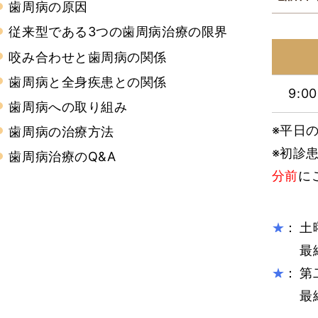
歯周病の原因
従来型である3つの歯周病治療の限界
咬み合わせと歯周病の関係
歯周病と全身疾患との関係
9:0
歯周病への取り組み
※平日の
歯周病の治療方法
※初診
歯周病治療のQ&A
分前
に
：
土
★
最
：
第
★
最