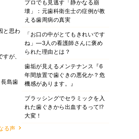
プロでも見逃す「静かなる崩
壊」：元歯科衛生士の症例が教
える歯周病の真実
因と思わ
「お口の中がとてもきれいです
ね」―3人の看護師さんに褒め
られた理由とは？
ですが、
歯垢が見えるメンテナンス『6
年間放置で歯ぐきの悪化か？危
、長島歯
機感があります。』
ブラッシングでセラミックを入
れた歯ぐきから出血するって⁉
大変！
なる声