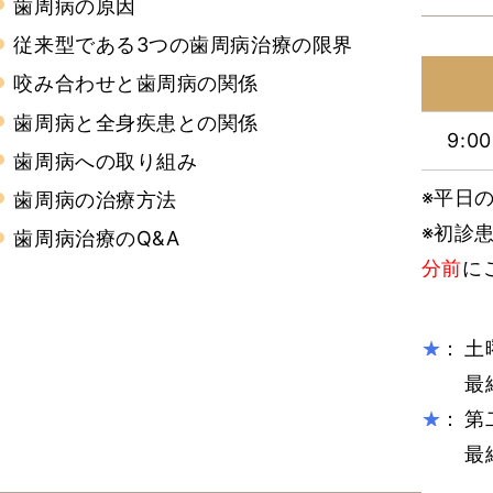
歯周病の原因
従来型である3つの歯周病治療の限界
咬み合わせと歯周病の関係
歯周病と全身疾患との関係
9:0
歯周病への取り組み
※平日の
歯周病の治療方法
※初診
歯周病治療のQ&A
分前
に
：
土
★
最
：
第
★
最