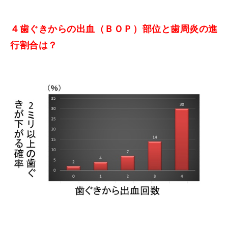
４歯ぐきからの出血（ＢＯＰ）部位と歯周炎の進
行割合は？